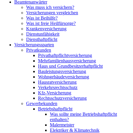
Beamtenanwärter
Was muss ich versichern?
Versicherungen vergleichen
Was ist Beihilfe?
Was ist freie Heilfürsorge?
Krankenversicherung
Dienstunfähigkeit
Diensthaftpflicht
Versicherungssparten
Privatkunden
Privathaftpflichtversicherung
Mehrfamilienhausversicherung
Haus und Grundbesitzerhaftpflicht
Bauleistungsversicherung
Wohngebäudeversicherung
Hausratversicherung
Verkehrsrechtsschutz
Kfz-Versicherung
Rechtsschutzversicherung
Gewerbekunden
Betriebshaftpflicht
Was sollte meine Betriebshaftpflicht
enthalten?
Malermeister
Elektriker & Klimatechnik