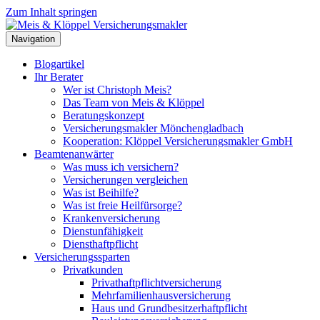
Zum Inhalt springen
Navigation
Blogartikel
Ihr Berater
Wer ist Christoph Meis?
Das Team von Meis & Klöppel
Beratungskonzept
Versicherungsmakler Mönchengladbach
Kooperation: Klöppel Versicherungsmakler GmbH
Beamtenanwärter
Was muss ich versichern?
Versicherungen vergleichen
Was ist Beihilfe?
Was ist freie Heilfürsorge?
Krankenversicherung
Dienstunfähigkeit
Diensthaftpflicht
Versicherungssparten
Privatkunden
Privathaftpflichtversicherung
Mehrfamilienhausversicherung
Haus und Grundbesitzerhaftpflicht