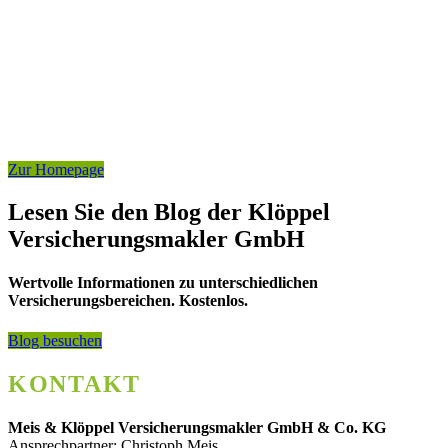
Erfahren Sie mehr über einen der besten Versicherungsmakler
am Niederrhein.
— Danke an die Geschäftsführer Sebastian und Klaus Klöppel für
die Zusammenarbeit.
Zur Homepage
Lesen Sie den Blog der Klöppel
Versicherungsmakler GmbH
Wertvolle Informationen zu unterschiedlichen
Versicherungsbereichen. Kostenlos.
Blog besuchen
KONTAKT
Meis & Klöppel Versicherungsmakler GmbH & Co. KG
Ansprechpartner: Christoph Meis