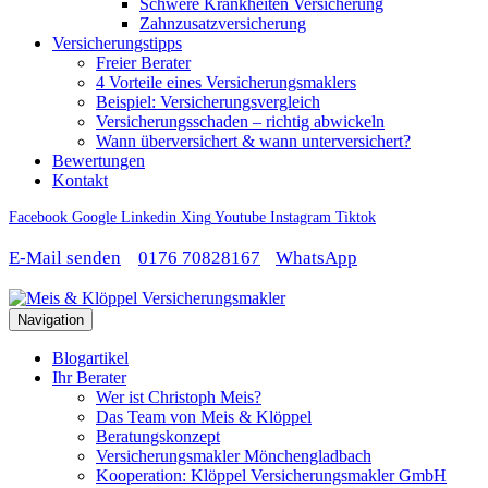
Schwere Krankheiten Versicherung
Zahnzusatzversicherung
Versicherungstipps
Freier Berater
4 Vorteile eines Versicherungsmaklers
Beispiel: Versicherungsvergleich
Versicherungsschaden – richtig abwickeln
Wann überversichert & wann unterversichert?
Bewertungen
Kontakt
Facebook
Google
Linkedin
Xing
Youtube
Instagram
Tiktok
E-Mail senden
0176 70828167
WhatsApp
Navigation
Blogartikel
Ihr Berater
Wer ist Christoph Meis?
Das Team von Meis & Klöppel
Beratungskonzept
Versicherungsmakler Mönchengladbach
Kooperation: Klöppel Versicherungsmakler GmbH