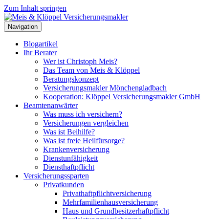
Zum Inhalt springen
Navigation
Blogartikel
Ihr Berater
Wer ist Christoph Meis?
Das Team von Meis & Klöppel
Beratungskonzept
Versicherungsmakler Mönchengladbach
Kooperation: Klöppel Versicherungsmakler GmbH
Beamtenanwärter
Was muss ich versichern?
Versicherungen vergleichen
Was ist Beihilfe?
Was ist freie Heilfürsorge?
Krankenversicherung
Dienstunfähigkeit
Diensthaftpflicht
Versicherungssparten
Privatkunden
Privathaftpflichtversicherung
Mehrfamilienhausversicherung
Haus und Grundbesitzerhaftpflicht