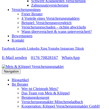
Schwere Krankheiten Versicherung
Zahnzusatzversicherung
Versicherungstipps
Freier Berater
4 Vorteile eines Versicherungsmaklers
Beispiel: Versicherungsvergleich
Versicherungsschaden – richtig abwickeln
Wann überversichert & wann unterversichert?
Bewertungen
Kontakt
Facebook
Google
Linkedin
Xing
Youtube
Instagram
Tiktok
E-Mail senden
0176 70828167
WhatsApp
Navigation
Blogartikel
Ihr Berater
Wer ist Christoph Meis?
Das Team von Meis & Klöppel
Beratungskonzept
Versicherungsmakler Mönchengladbach
Kooperation: Klöppel Versicherungsmakler GmbH