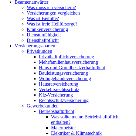
Beamtenanwärter
Was muss ich versichern?
Versicherungen vergleichen
Was ist Beihilfe?
Was ist freie Heilfürsorge?
Krankenversicherung
Dienstunfähigkeit
Diensthaftpflicht
Versicherungssparten
Privatkunden
Privathaftpflichtversicherung
Mehrfamilienhausversicherung
Haus und Grundbesitzerhaftpflicht
Bauleistungsversicherung
Wohngebäudeversicherung
Hausratversicherung
Verkehrsrechtsschutz
Kfz-Versicherung
Rechtsschutzversicherung
Gewerbekunden
Betriebshaftpflicht
Was sollte meine Betriebshaftpflicht
enthalten?
Malermeister
Elektriker & Klimatechnik