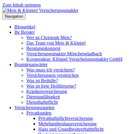
Zum Inhalt springen
Navigation
Blogartikel
Ihr Berater
Wer ist Christoph Meis?
Das Team von Meis & Klöppel
Beratungskonzept
Versicherungsmakler Mönchengladbach
Kooperation: Klöppel Versicherungsmakler GmbH
Beamtenanwärter
Was muss ich versichern?
Versicherungen vergleichen
Was ist Beihilfe?
Was ist freie Heilfürsorge?
Krankenversicherung
Dienstunfähigkeit
Diensthaftpflicht
Versicherungssparten
Privatkunden
Privathaftpflichtversicherung
Mehrfamilienhausversicherung
Haus und Grundbesitzerhaftpflicht