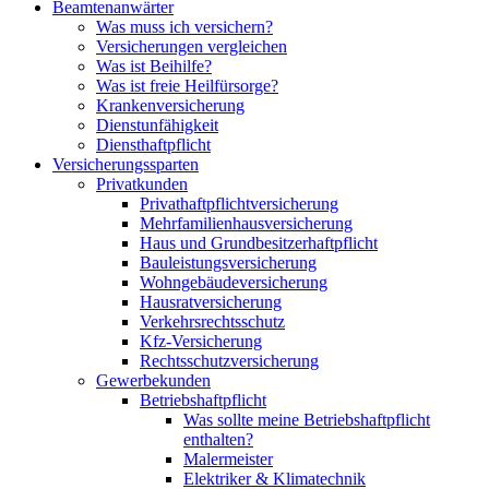
Beamtenanwärter
Was muss ich versichern?
Versicherungen vergleichen
Was ist Beihilfe?
Was ist freie Heilfürsorge?
Krankenversicherung
Dienstunfähigkeit
Diensthaftpflicht
Versicherungssparten
Privatkunden
Privathaftpflichtversicherung
Mehrfamilienhausversicherung
Haus und Grundbesitzerhaftpflicht
Bauleistungsversicherung
Wohngebäudeversicherung
Hausratversicherung
Verkehrsrechtsschutz
Kfz-Versicherung
Rechtsschutzversicherung
Gewerbekunden
Betriebshaftpflicht
Was sollte meine Betriebshaftpflicht
enthalten?
Malermeister
Elektriker & Klimatechnik