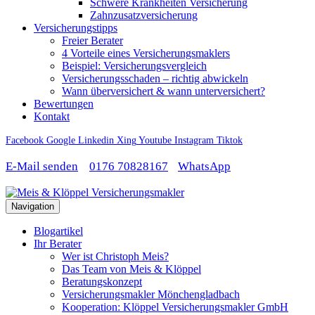
Schwere Krankheiten Versicherung
Zahnzusatzversicherung
Versicherungstipps
Freier Berater
4 Vorteile eines Versicherungsmaklers
Beispiel: Versicherungsvergleich
Versicherungsschaden – richtig abwickeln
Wann überversichert & wann unterversichert?
Bewertungen
Kontakt
Facebook
Google
Linkedin
Xing
Youtube
Instagram
Tiktok
E-Mail senden
0176 70828167
WhatsApp
Navigation
Blogartikel
Ihr Berater
Wer ist Christoph Meis?
Das Team von Meis & Klöppel
Beratungskonzept
Versicherungsmakler Mönchengladbach
Kooperation: Klöppel Versicherungsmakler GmbH