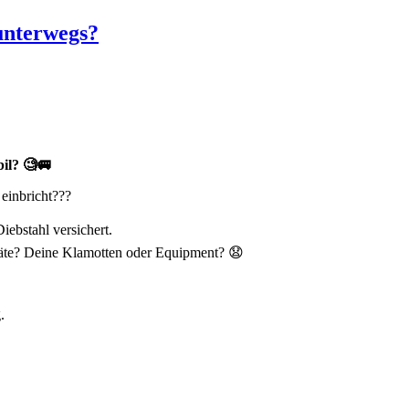
unterwegs?
il? 🧐🚐
einbricht???
iebstahl versichert.
räte? Deine Klamotten oder Equipment? 😧
.