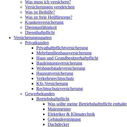
Was muss ich versichern?
Versicherungen vergleichen
Was ist Beihilfe?
Was ist freie Heilfürsorge?
Krankenversicherung
Dienstunfähigkeit
Diensthaftpflicht
Versicherungssparten
Privatkunden
Privathaftpflichtversicherung
Mehrfamilienhausversicherung
Haus und Grundbesitzerhaftpflicht
Bauleistungsversicherung
Wohngebäudeversicherung
Hausratversicherung
Verkehrsrechtsschutz
Kfz-Versicherung
Rechtsschutzversicherung
Gewerbekunden
Betriebshaftpflicht
Was sollte meine Betriebshaftpflicht enthalt
Malermeister
Elektriker & Klimatechnik
Gebäudereinigung
Dachdecker