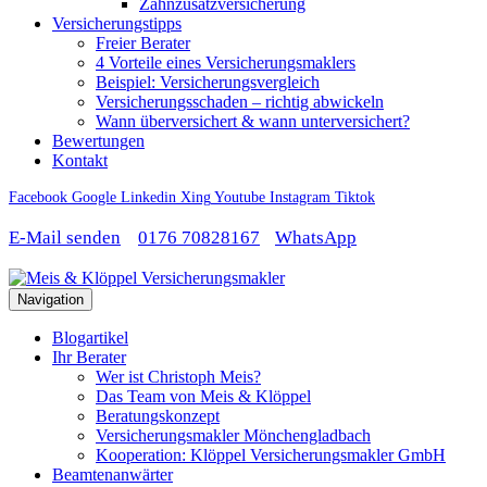
Zahnzusatzversicherung
Versicherungstipps
Freier Berater
4 Vorteile eines Versicherungsmaklers
Beispiel: Versicherungsvergleich
Versicherungsschaden – richtig abwickeln
Wann überversichert & wann unterversichert?
Bewertungen
Kontakt
Facebook
Google
Linkedin
Xing
Youtube
Instagram
Tiktok
E-Mail senden
0176 70828167
WhatsApp
Navigation
Blogartikel
Ihr Berater
Wer ist Christoph Meis?
Das Team von Meis & Klöppel
Beratungskonzept
Versicherungsmakler Mönchengladbach
Kooperation: Klöppel Versicherungsmakler GmbH
Beamtenanwärter