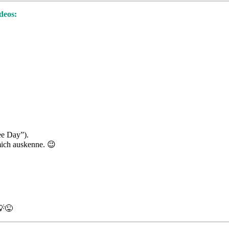
deos:
ee Day”).
mich auskenne. 😉
💡😜