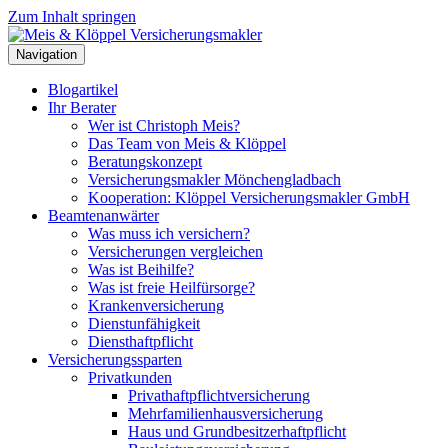
Zum Inhalt springen
Navigation
Blogartikel
Ihr Berater
Wer ist Christoph Meis?
Das Team von Meis & Klöppel
Beratungskonzept
Versicherungsmakler Mönchengladbach
Kooperation: Klöppel Versicherungsmakler GmbH
Beamtenanwärter
Was muss ich versichern?
Versicherungen vergleichen
Was ist Beihilfe?
Was ist freie Heilfürsorge?
Krankenversicherung
Dienstunfähigkeit
Diensthaftpflicht
Versicherungssparten
Privatkunden
Privathaftpflichtversicherung
Mehrfamilienhausversicherung
Haus und Grundbesitzerhaftpflicht