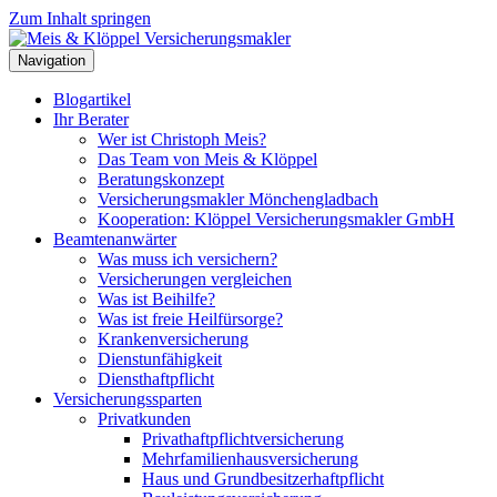
Zum Inhalt springen
Navigation
Blogartikel
Ihr Berater
Wer ist Christoph Meis?
Das Team von Meis & Klöppel
Beratungskonzept
Versicherungsmakler Mönchengladbach
Kooperation: Klöppel Versicherungsmakler GmbH
Beamtenanwärter
Was muss ich versichern?
Versicherungen vergleichen
Was ist Beihilfe?
Was ist freie Heilfürsorge?
Krankenversicherung
Dienstunfähigkeit
Diensthaftpflicht
Versicherungssparten
Privatkunden
Privathaftpflichtversicherung
Mehrfamilienhausversicherung
Haus und Grundbesitzerhaftpflicht