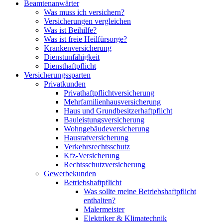
Beamtenanwärter
Was muss ich versichern?
Versicherungen vergleichen
Was ist Beihilfe?
Was ist freie Heilfürsorge?
Krankenversicherung
Dienstunfähigkeit
Diensthaftpflicht
Versicherungssparten
Privatkunden
Privathaftpflichtversicherung
Mehrfamilienhausversicherung
Haus und Grundbesitzerhaftpflicht
Bauleistungsversicherung
Wohngebäudeversicherung
Hausratversicherung
Verkehrsrechtsschutz
Kfz-Versicherung
Rechtsschutzversicherung
Gewerbekunden
Betriebshaftpflicht
Was sollte meine Betriebshaftpflicht
enthalten?
Malermeister
Elektriker & Klimatechnik