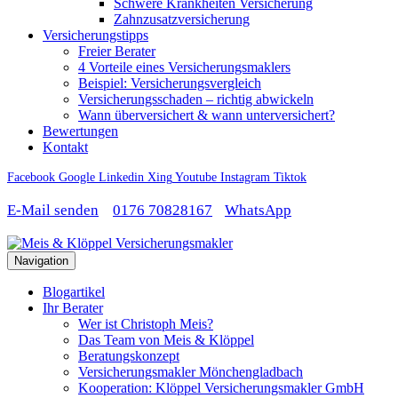
Schwere Krankheiten Versicherung
Zahnzusatzversicherung
Versicherungstipps
Freier Berater
4 Vorteile eines Versicherungsmaklers
Beispiel: Versicherungsvergleich
Versicherungsschaden – richtig abwickeln
Wann überversichert & wann unterversichert?
Bewertungen
Kontakt
Facebook
Google
Linkedin
Xing
Youtube
Instagram
Tiktok
E-Mail senden
0176 70828167
WhatsApp
Navigation
Blogartikel
Ihr Berater
Wer ist Christoph Meis?
Das Team von Meis & Klöppel
Beratungskonzept
Versicherungsmakler Mönchengladbach
Kooperation: Klöppel Versicherungsmakler GmbH