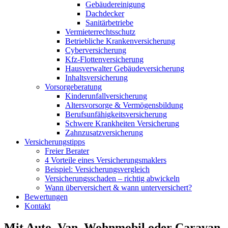
Gebäudereinigung
Dachdecker
Sanitärbetriebe
Vermieterrechtsschutz
Betriebliche Krankenversicherung
Cyberversicherung
Kfz-Flottenversicherung
Hausverwalter Gebäudeversicherung
Inhaltsversicherung
Vorsorgeberatung
Kinderunfallversicherung
Altersvorsorge & Vermögensbildung
Berufsunfähigkeitsversicherung
Schwere Krankheiten Versicherung
Zahnzusatzversicherung
Versicherungstipps
Freier Berater
4 Vorteile eines Versicherungsmaklers
Beispiel: Versicherungsvergleich
Versicherungsschaden – richtig abwickeln
Wann überversichert & wann unterversichert?
Bewertungen
Kontakt
Mit Auto, Van, Wohnmobil oder Caravan