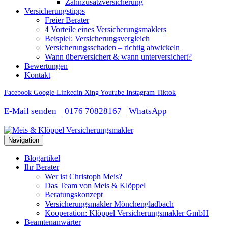
Zahnzusatzversicherung
Versicherungstipps
Freier Berater
4 Vorteile eines Versicherungsmaklers
Beispiel: Versicherungsvergleich
Versicherungsschaden – richtig abwickeln
Wann überversichert & wann unterversichert?
Bewertungen
Kontakt
Facebook
Google
Linkedin
Xing
Youtube
Instagram
Tiktok
E-Mail senden
0176 70828167
WhatsApp
Navigation
Blogartikel
Ihr Berater
Wer ist Christoph Meis?
Das Team von Meis & Klöppel
Beratungskonzept
Versicherungsmakler Mönchengladbach
Kooperation: Klöppel Versicherungsmakler GmbH
Beamtenanwärter