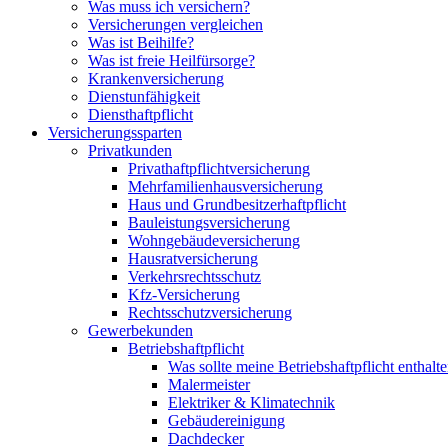
Was muss ich versichern?
Versicherungen vergleichen
Was ist Beihilfe?
Was ist freie Heilfürsorge?
Krankenversicherung
Dienstunfähigkeit
Diensthaftpflicht
Versicherungssparten
Privatkunden
Privathaftpflichtversicherung
Mehrfamilienhausversicherung
Haus und Grundbesitzerhaftpflicht
Bauleistungsversicherung
Wohngebäudeversicherung
Hausratversicherung
Verkehrsrechtsschutz
Kfz-Versicherung
Rechtsschutzversicherung
Gewerbekunden
Betriebshaftpflicht
Was sollte meine Betriebshaftpflicht enthalt
Malermeister
Elektriker & Klimatechnik
Gebäudereinigung
Dachdecker