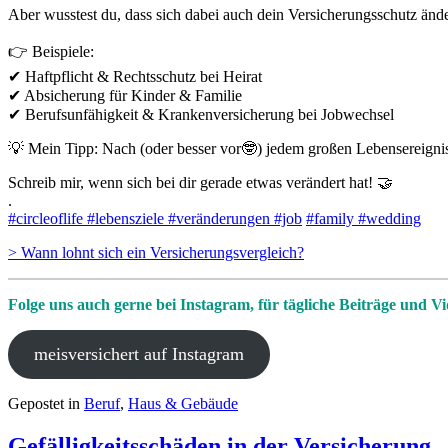
Aber wusstest du, dass sich dabei auch dein Versicherungsschutz ände
👉 Beispiele:
✔ Haftpflicht & Rechtsschutz bei Heirat
✔ Absicherung für Kinder & Familie
✔ Berufsunfähigkeit & Krankenversicherung bei Jobwechsel
💡 Mein Tipp: Nach (oder besser vor🤓) jedem großen Lebensereignis e
Schreib mir, wenn sich bei dir gerade etwas verändert hat! 🤝
.
#circleoflife
#lebensziele
#veränderungen
#job
#family
#wedding
> Wann lohnt sich ein Versicherungsvergleich?
Folge uns auch gerne bei Instagram, für tägliche Beiträge und Vi
meisversichert auf Instagram
Gepostet in
Beruf
,
Haus & Gebäude
Gefälligkeitsschäden in der Versicherung