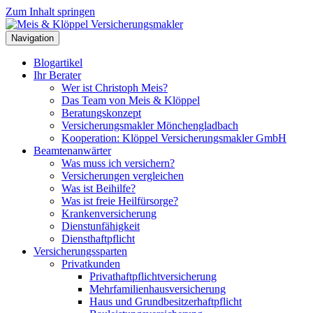
Zum Inhalt springen
Navigation
Blogartikel
Ihr Berater
Wer ist Christoph Meis?
Das Team von Meis & Klöppel
Beratungskonzept
Versicherungsmakler Mönchengladbach
Kooperation: Klöppel Versicherungsmakler GmbH
Beamtenanwärter
Was muss ich versichern?
Versicherungen vergleichen
Was ist Beihilfe?
Was ist freie Heilfürsorge?
Krankenversicherung
Dienstunfähigkeit
Diensthaftpflicht
Versicherungssparten
Privatkunden
Privathaftpflichtversicherung
Mehrfamilienhausversicherung
Haus und Grundbesitzerhaftpflicht