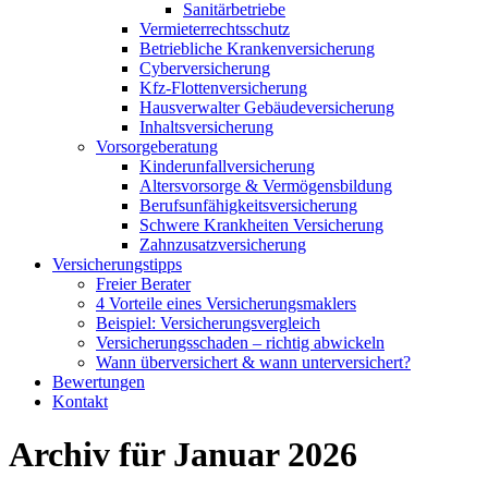
Sanitärbetriebe
Vermieterrechtsschutz
Betriebliche Krankenversicherung
Cyberversicherung
Kfz-Flottenversicherung
Hausverwalter Gebäudeversicherung
Inhaltsversicherung
Vorsorgeberatung
Kinderunfallversicherung
Altersvorsorge & Vermögensbildung
Berufsunfähigkeitsversicherung
Schwere Krankheiten Versicherung
Zahnzusatzversicherung
Versicherungstipps
Freier Berater
4 Vorteile eines Versicherungsmaklers
Beispiel: Versicherungsvergleich
Versicherungsschaden – richtig abwickeln
Wann überversichert & wann unterversichert?
Bewertungen
Kontakt
Archiv für Januar 2026