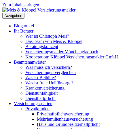
Zum Inhalt springen
Navigation
Blogartikel
Ihr Berater
Wer ist Christoph Meis?
Das Team von Meis & Klöppel
Beratungskonzept
Versicherungsmakler Mönchengladbach
Kooperation: Klöppel Versicherungsmakler GmbH
Beamtenanwärter
Was muss ich versichern?
Versicherungen vergleichen
Was ist Beihilfe?
Was ist freie Heilfürsorge?
Krankenversicherung
Dienstunfähigkeit
Diensthaftpflicht
Versicherungssparten
Privatkunden
Privathaftpflichtversicherung
Mehrfamilienhausversicherung
Haus und Grundbesitzerhaftpflicht