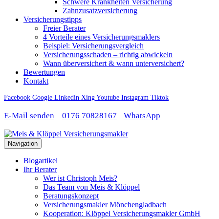
Schwere Krankheiten Versicherung
Zahnzusatzversicherung
Versicherungstipps
Freier Berater
4 Vorteile eines Versicherungsmaklers
Beispiel: Versicherungsvergleich
Versicherungsschaden – richtig abwickeln
Wann überversichert & wann unterversichert?
Bewertungen
Kontakt
Facebook
Google
Linkedin
Xing
Youtube
Instagram
Tiktok
E-Mail senden
0176 70828167
WhatsApp
Navigation
Blogartikel
Ihr Berater
Wer ist Christoph Meis?
Das Team von Meis & Klöppel
Beratungskonzept
Versicherungsmakler Mönchengladbach
Kooperation: Klöppel Versicherungsmakler GmbH