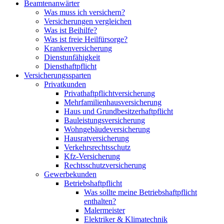
Beamtenanwärter
Was muss ich versichern?
Versicherungen vergleichen
Was ist Beihilfe?
Was ist freie Heilfürsorge?
Krankenversicherung
Dienstunfähigkeit
Diensthaftpflicht
Versicherungssparten
Privatkunden
Privathaftpflichtversicherung
Mehrfamilienhausversicherung
Haus und Grundbesitzerhaftpflicht
Bauleistungsversicherung
Wohngebäudeversicherung
Hausratversicherung
Verkehrsrechtsschutz
Kfz-Versicherung
Rechtsschutzversicherung
Gewerbekunden
Betriebshaftpflicht
Was sollte meine Betriebshaftpflicht
enthalten?
Malermeister
Elektriker & Klimatechnik