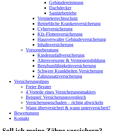
Gebäudereinigung
Dachdecker
Sanitärbetriebe
Vermieterrechtsschutz
Betriebliche Krankenversicherung
Cyberversicherung
Kfz-Flottenversicherung
Hausverwalter Gebäudeversicherung
Inhaltsversicherung
Vorsorgeberatung
Kinderunfallversicherung
Altersvorsorge & Vermögensbildung
Berufsunfähigkeitsversicherung
Schwere Krankheiten Versicherung
Zahnzusatzversicherung
Versicherungstipps
Freier Berater
4 Vorteile eines Versicherungsmaklers
Beispiel: Versicherungsvergleich
Versicherungsschaden – richtig abwickeln
Wann überversichert & wann unterversichert?
Bewertungen
Kontakt
Soll ich meine Zähne versichern?